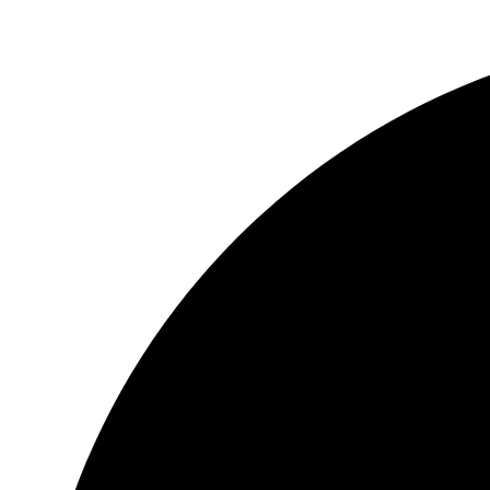
Przejdź
do
treści