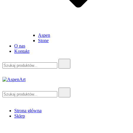
Aspen
Stone
O nas
Kontakt
Szukaj:
AspenArt
Szukaj:
Strona główna
Sklep