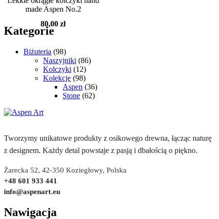
Lekkie okrągłe kolczyki hand
made Aspen No.2
80,00
zł
Kategorie
Biżuteria
(98)
Naszyjniki
(86)
Kolczyki
(12)
Kolekcje
(98)
Aspen
(36)
Stone
(62)
Tworzymy unikatowe produkty z osikowego drewna, łącząc naturę
z designem. Każdy detal powstaje z pasją i dbałością o piękno.
Żarecka 52, 42-350 Koziegłowy, Polska
+48 601 933 441
info@aspenart.eu
Nawigacja