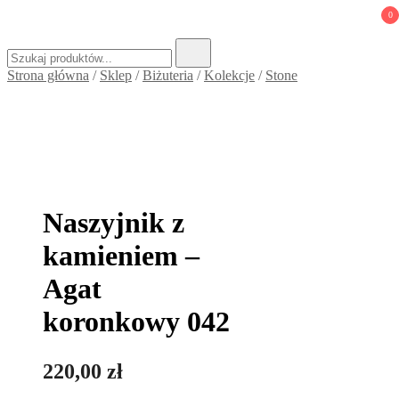
0
Szukaj:
Strona główna
/
Sklep
/
Biżuteria
/
Kolekcje
/
Stone
Naszyjnik z
kamieniem –
Agat
koronkowy 042
220,00
zł