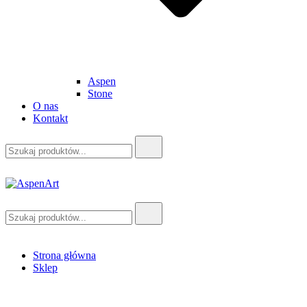
Aspen
Stone
O nas
Kontakt
Szukaj:
AspenArt
Szukaj:
Strona główna
Sklep