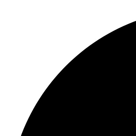
Przejdź
do
treści